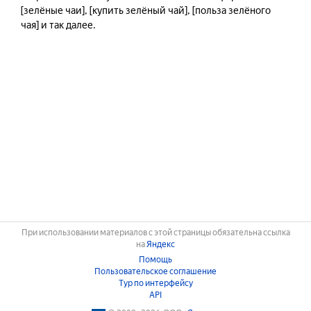
[зелёные чаи], [купить зелёный чай], [польза зелёного 
чая] и так далее.
При использовании материалов с этой страницы обязательна ссылка
на
Яндекс
Помощь
Пользовательское соглашение
Тур по интерфейсу
API