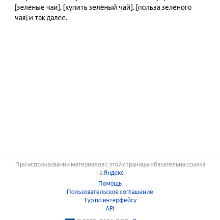
[зелёные чаи], [купить зелёный чай], [польза зелёного 
чая] и так далее.
При использовании материалов с этой страницы обязательна ссылка
на
Яндекс
Помощь
Пользовательское соглашение
Тур по интерфейсу
API